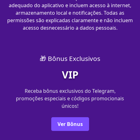
adequado do aplicativo e incluem acesso à internet,
armazenamento local e notificações. Todas as
permissões são explicadas claramente e não incluem
acesso desnecessário a dados pessoais.
🎁 Bônus Exclusivos
VIP
Receba bônus exclusivos do Telegram,
promoções especiais e códigos promocionais
únicos!
Ver Bônus