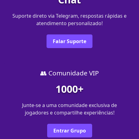
Suporte direto via Telegram, respostas rápidas e
atendimento personalizado!
Falar Suporte
👥 Comunidade VIP
1000+
Junte-se a uma comunidade exclusiva de
jogadores e compartilhe experiências!
Entrar Grupo