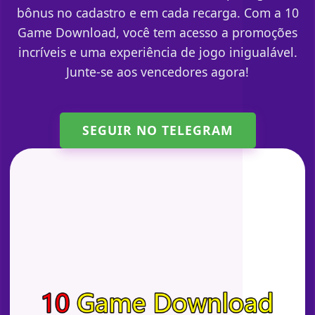
bônus no cadastro e em cada recarga. Com a 10
Game Download, você tem acesso a promoções
incríveis e uma experiência de jogo inigualável.
Junte-se aos vencedores agora!
SEGUIR NO TELEGRAM