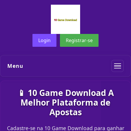
Login
Registrar-se
Menu
📱 10 Game Download A
Melhor Plataforma de
Apostas
Cadastre-se na 10 Game Download para ganhar