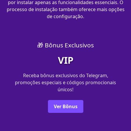
por instalar apenas as funcionalidades essenciais. O
processo de instalação também oferece mais opções
de configuração.
🎁 Bônus Exclusivos
VIP
Receba bônus exclusivos do Telegram,
promoções especiais e códigos promocionais
únicos!
Ver Bônus