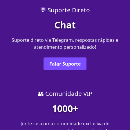
💬 Suporte Direto
Chat
Suporte direto via Telegram, respostas rápidas e
atendimento personalizado!
Falar Suporte
👥 Comunidade VIP
1000+
Junte-se a uma comunidade exclusiva de