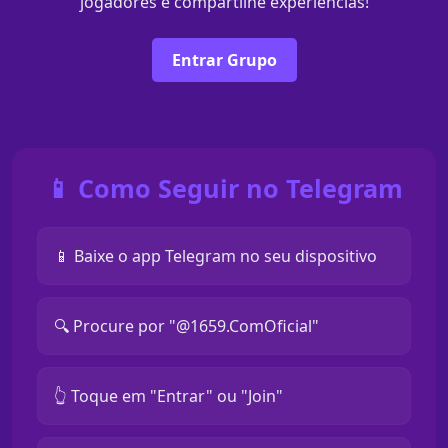
jogadores e compartilhe experiências!
Entrar Grupo
📱 Como Seguir no Telegram
📱 Baixe o app Telegram no seu dispositivo
🔍 Procure por "@1659.ComOficial"
👆 Toque em "Entrar" ou "Join"