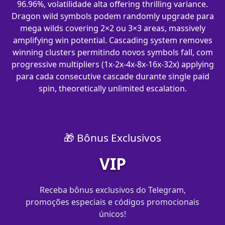
96.96%, volatilidade alta offering thrilling variance.
Dragon wild symbols podem randomly upgrade para
mega wilds covering 2×2 ou 3×3 areas, massively
amplifying win potential. Cascading system removes
winning clusters permitindo novos symbols fall, com
progressive multipliers (1x-2x-4x-8x-16x-32x) applying
para cada consecutive cascade durante single paid
spin, theoretically unlimited escalation.
🎁 Bônus Exclusivos
VIP
Receba bônus exclusivos do Telegram,
promoções especiais e códigos promocionais
únicos!