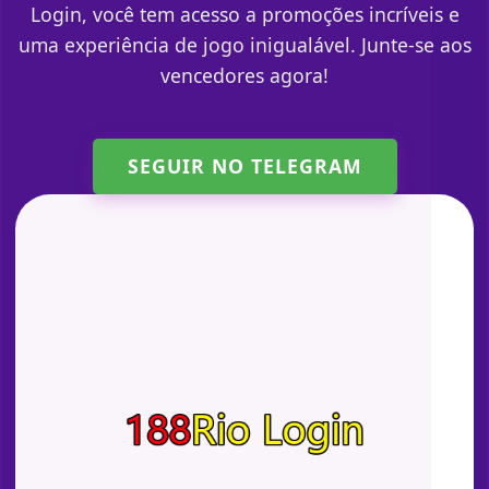
Login, você tem acesso a promoções incríveis e
uma experiência de jogo inigualável. Junte-se aos
vencedores agora!
SEGUIR NO TELEGRAM