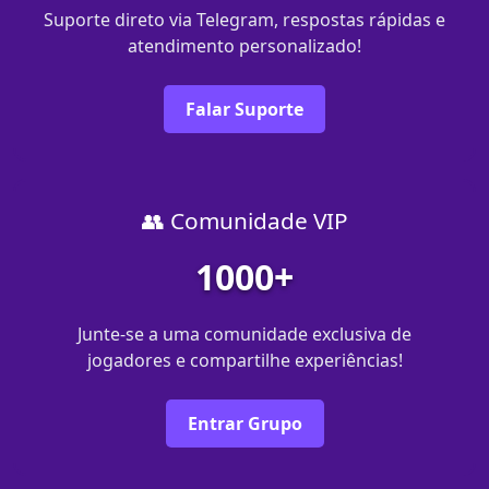
Suporte direto via Telegram, respostas rápidas e
atendimento personalizado!
Falar Suporte
👥 Comunidade VIP
1000+
Junte-se a uma comunidade exclusiva de
jogadores e compartilhe experiências!
Entrar Grupo