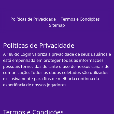
Políticas de Privacidade
Termos e Condições
Sitemap
Políticas de Privacidade
A 188Rio Login valoriza a privacidade de seus usuários e
está empenhada em proteger todas as informações
pessoais fornecidas durante o uso de nossos canais de
comunicação. Todos os dados coletados são utilizados
exclusivamente para fins de melhoria contínua da
experiência de nossos jogadores.
Termos e Condições