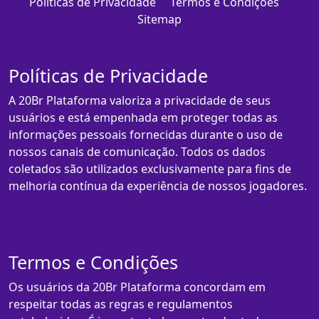
Políticas de Privacidade
Termos e Condições
Sitemap
Políticas de Privacidade
A 20Br Plataforma valoriza a privacidade de seus
usuários e está empenhada em proteger todas as
informações pessoais fornecidas durante o uso de
nossos canais de comunicação. Todos os dados
coletados são utilizados exclusivamente para fins de
melhoria contínua da experiência de nossos jogadores.
Termos e Condições
Os usuários da 20Br Plataforma concordam em
respeitar todas as regras e regulamentos