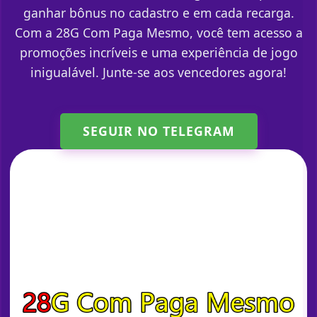
ganhar bônus no cadastro e em cada recarga.
Com a 28G Com Paga Mesmo, você tem acesso a
promoções incríveis e uma experiência de jogo
inigualável. Junte-se aos vencedores agora!
SEGUIR NO TELEGRAM