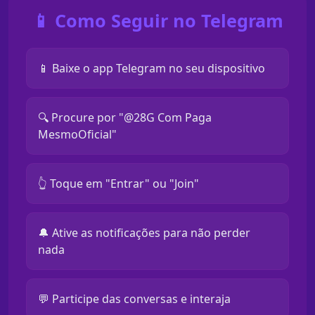
📱 Como Seguir no Telegram
📱 Baixe o app Telegram no seu dispositivo
🔍 Procure por "@28G Com Paga
MesmoOficial"
👆 Toque em "Entrar" ou "Join"
🔔 Ative as notificações para não perder
nada
💬 Participe das conversas e interaja