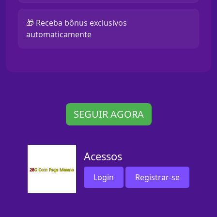
🎁 Receba bônus exclusivos
automaticamente
SEGUIR AGORA
Acessos
Login
Registrar-se