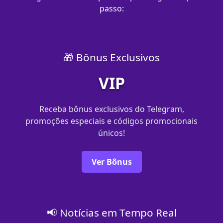
passo:
🎁 Bônus Exclusivos
VIP
Receba bônus exclusivos do Telegram,
promoções especiais e códigos promocionais
únicos!
Ver Bônus
📢 Notícias em Tempo Real