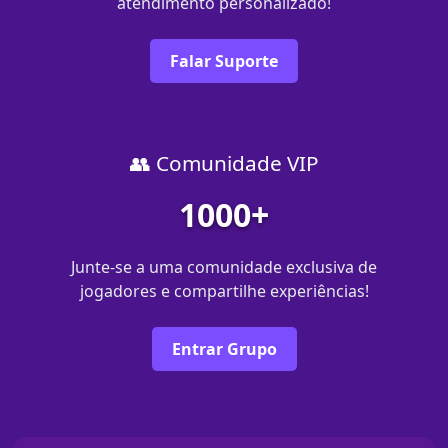
atendimento personalizado!
Falar Suporte
👥 Comunidade VIP
1000+
Junte-se a uma comunidade exclusiva de
jogadores e compartilhe experiências!
Entrar Grupo