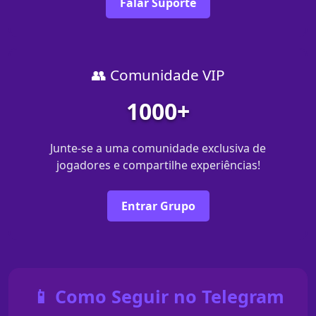
Falar Suporte
👥 Comunidade VIP
1000+
Junte-se a uma comunidade exclusiva de
jogadores e compartilhe experiências!
Entrar Grupo
📱 Como Seguir no Telegram