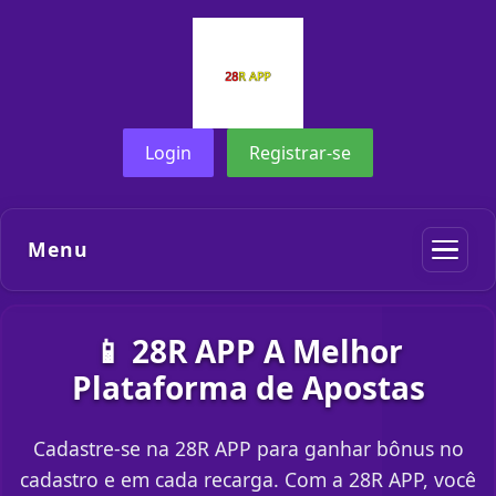
Login
Registrar-se
Menu
📱 28R APP A Melhor
Plataforma de Apostas
Cadastre-se na 28R APP para ganhar bônus no
cadastro e em cada recarga. Com a 28R APP, você