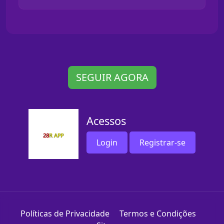
SEGUIR AGORA
Acessos
Login
Registrar-se
Políticas de Privacidade
Termos e Condições