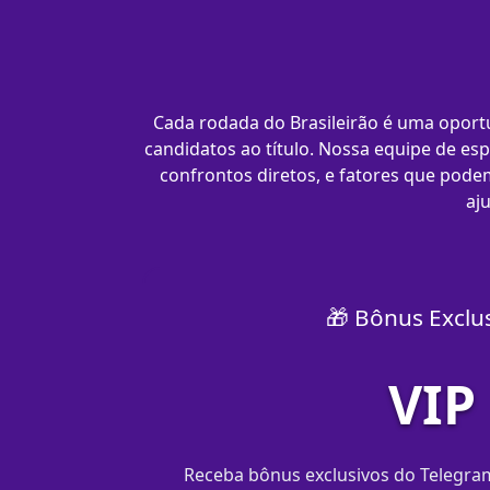
Cada rodada do Brasileirão é uma oportu
candidatos ao título. Nossa equipe de esp
confrontos diretos, e fatores que podem
aj
🎁 Bônus Exclu
VIP
Receba bônus exclusivos do Telegra