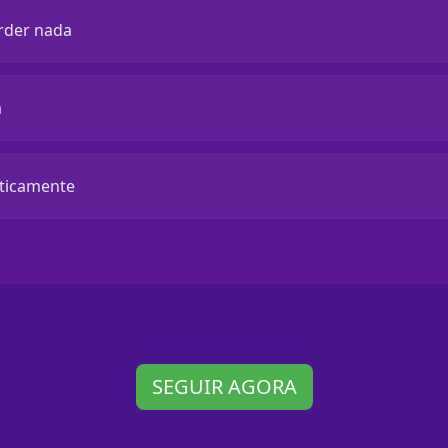
erder nada
a
aticamente
SEGUIR AGORA