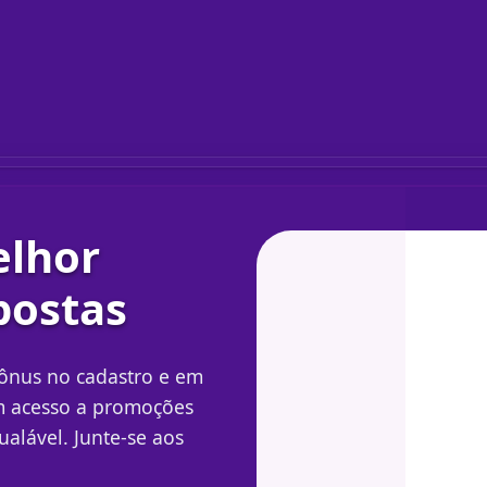
elhor
postas
ônus no cadastro e em
m acesso a promoções
ualável. Junte-se aos