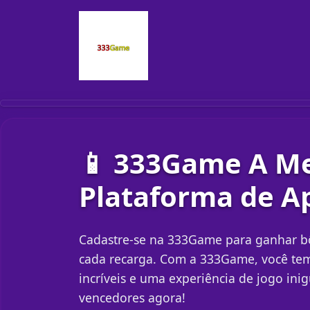
📱 333Game A M
Plataforma de A
Cadastre-se na 333Game para ganhar b
cada recarga. Com a 333Game, você te
incríveis e uma experiência de jogo inig
vencedores agora!