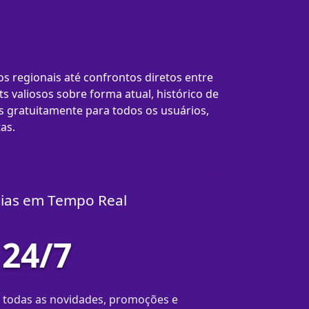
s regionais até confrontos diretos entre
s valiosos sobre forma atual, histórico de
as gratuitamente para todos os usuários,
as.
cias em Tempo Real
24/7
e todas as novidades, promoções e