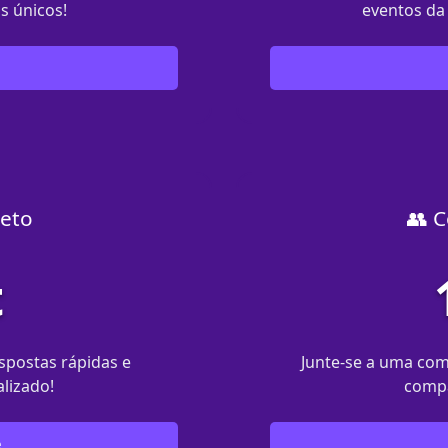
s únicos!
eventos da
reto
👥 
t
espostas rápidas e
Junte-se a uma com
lizado!
compa
e