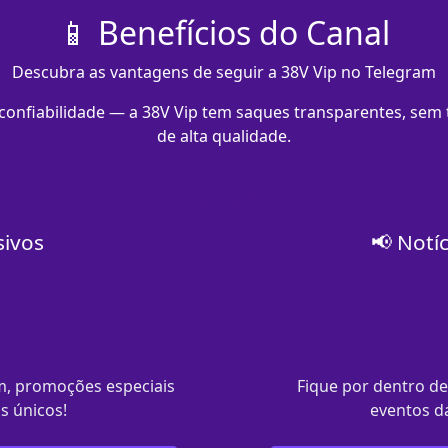
📱 Benefícios do Canal
Descubra as vantagens de seguir a 38V Vip no Telegram
m confiabilidade — a 38V Vip tem saques transparentes, sem
de alta qualidade.
sivos
📢 Notí
m, promoções especiais
Fique por dentro d
s únicos!
eventos d