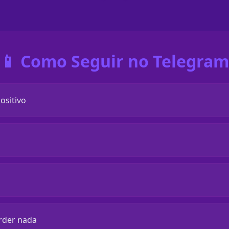
📱 Como Seguir no Telegram
ositivo
erder nada