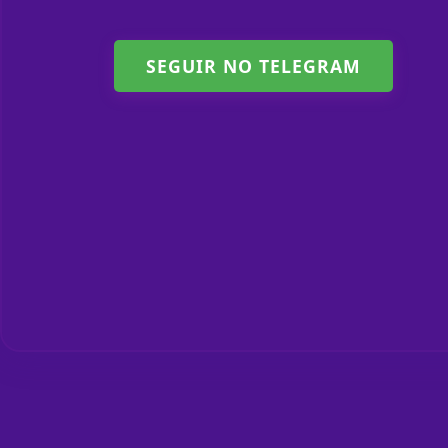
SEGUIR NO TELEGRAM