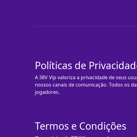
Políticas de Privacida
A 38V Vip valoriza a privacidade de seus u
nossos canais de comunicação. Todos os dad
jogadores.
Termos e Condições