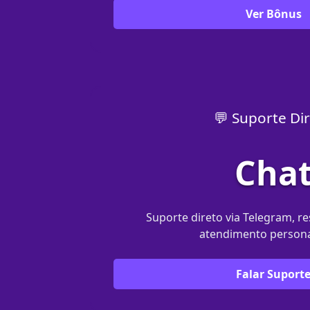
Ver Bônus
💬 Suporte Di
Cha
Suporte direto via Telegram, r
atendimento persona
Falar Suport