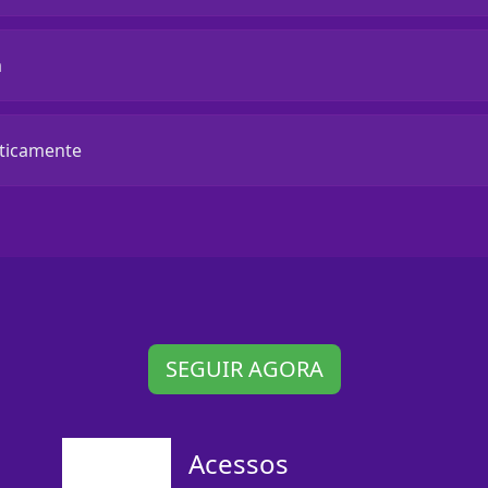
a
aticamente
SEGUIR AGORA
Acessos