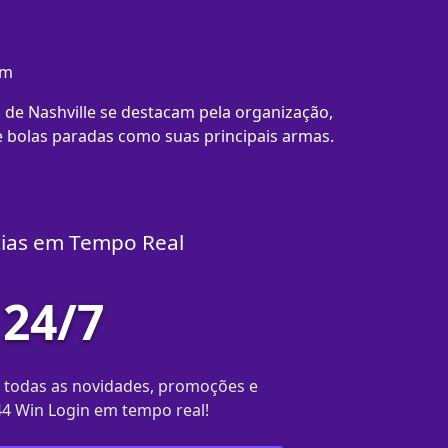
am
os de Nashville se destacam pela organização,
 e bolas paradas como suas principais armas.
cias em Tempo Real
24/7
e todas as novidades, promoções e
44 Win Login em tempo real!