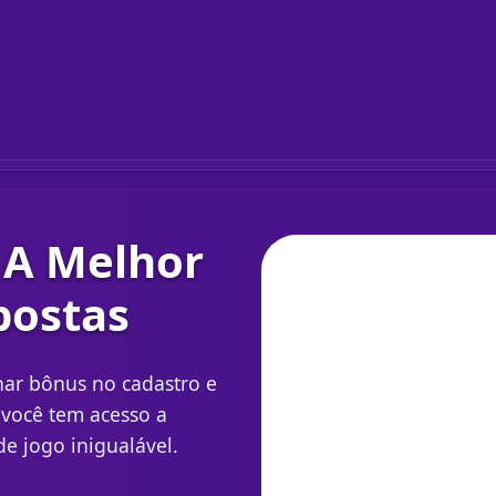
 A Melhor
postas
har bônus no cadastro e
 você tem acesso a
e jogo inigualável.