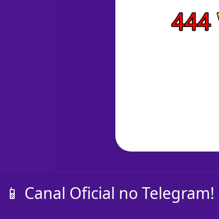
📱 Canal Oficial no Telegram!