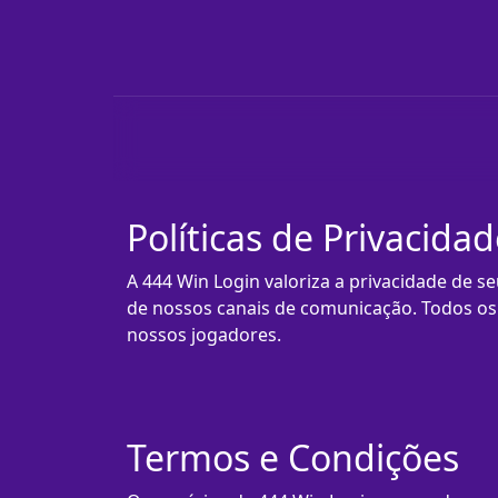
Políticas de Privacida
A 444 Win Login valoriza a privacidade de 
de nossos canais de comunicação. Todos os 
nossos jogadores.
Termos e Condições