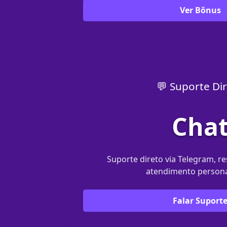
Ver Bônus
💬 Suporte Di
Cha
Suporte direto via Telegram, r
atendimento persona
Falar Suport