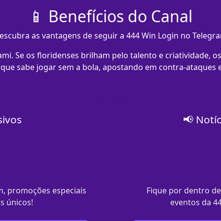
📱 Benefícios do Canal
escubra as vantagens de seguir a 444 Win Login no Telegr
ami. Se os floridenses brilham pelo talento e criatividade, 
pe que sabe jogar sem a bola, apostando em contra-ataques
sivos
📢 Notí
m, promoções especiais
Fique por dentro d
s únicos!
eventos da 4