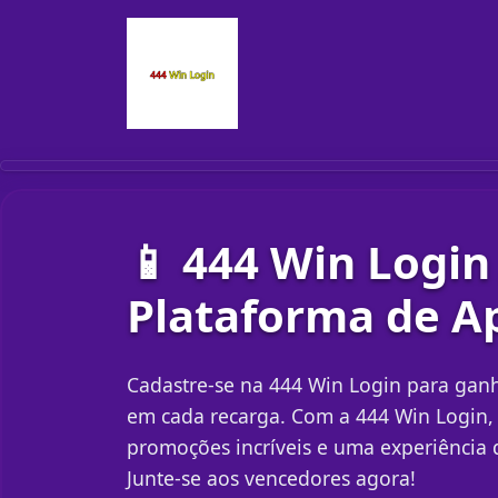
📱 444 Win Login
Plataforma de A
Cadastre-se na 444 Win Login para gan
em cada recarga. Com a 444 Win Login,
promoções incríveis e uma experiência d
Junte-se aos vencedores agora!