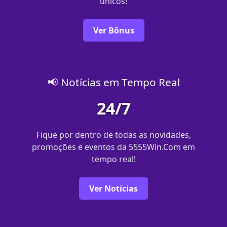
únicos!
Ver Bônus
📢 Notícias em Tempo Real
24/7
Fique por dentro de todas as novidades,
promoções e eventos da 5555Win.Com em
tempo real!
Ver Notícias