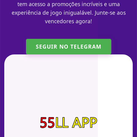
tem acesso a promoções incríveis e uma
experiência de jogo inigualável. Junte-se aos
vencedores agora!
SEGUIR NO TELEGRAM