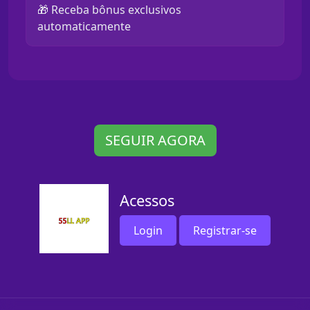
🎁 Receba bônus exclusivos
automaticamente
SEGUIR AGORA
Acessos
Login
Registrar-se