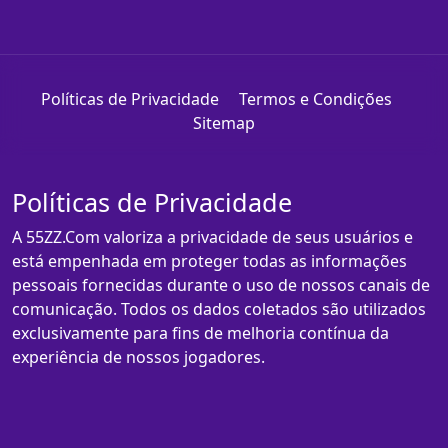
Políticas de Privacidade
Termos e Condições
Sitemap
Políticas de Privacidade
A 55ZZ.Com valoriza a privacidade de seus usuários e
está empenhada em proteger todas as informações
pessoais fornecidas durante o uso de nossos canais de
comunicação. Todos os dados coletados são utilizados
exclusivamente para fins de melhoria contínua da
experiência de nossos jogadores.