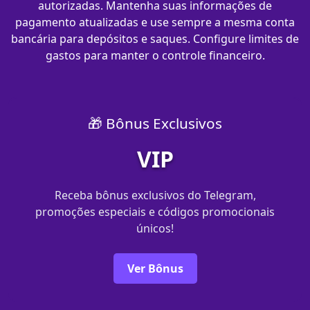
autorizadas. Mantenha suas informações de
pagamento atualizadas e use sempre a mesma conta
bancária para depósitos e saques. Configure limites de
gastos para manter o controle financeiro.
🎁 Bônus Exclusivos
VIP
Receba bônus exclusivos do Telegram,
promoções especiais e códigos promocionais
únicos!
Ver Bônus