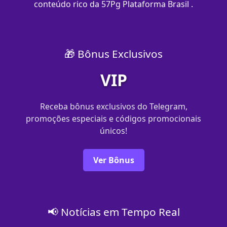
conteúdo rico da 57Pg Plataforma Brasil .
🎁 Bônus Exclusivos
VIP
Receba bônus exclusivos do Telegram,
promoções especiais e códigos promocionais
únicos!
Ver Bônus
📢 Notícias em Tempo Real