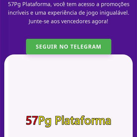
57Pg Plataforma, você tem acesso a promoções
incríveis e uma experiência de jogo inigualável.
Junte-se aos vencedores agora!
SEGUIR NO TELEGRAM