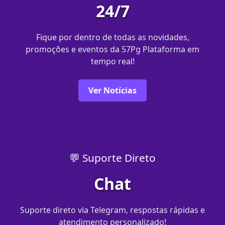
24/7
Fique por dentro de todas as novidades,
promoções e eventos da 57Pg Plataforma em
tempo real!
Ver Notícias
💬 Suporte Direto
Chat
Suporte direto via Telegram, respostas rápidas e
atendimento personalizado!