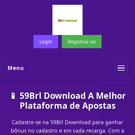
Login
Registrar-se
Menu
📱 59Brl Download A Melhor
Plataforma de Apostas
Cadastre-se na 59Brl Download para ganhar
bônus no cadastro e em cada recarga. Com a