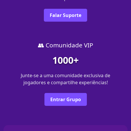
Falar Suporte
👥 Comunidade VIP
1000+
Junte-se a uma comunidade exclusiva de
jogadores e compartilhe experiências!
Entrar Grupo