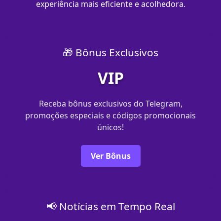
experiência mais eficiente e acolhedora.
🎁 Bônus Exclusivos
VIP
Receba bônus exclusivos do Telegram,
promoções especiais e códigos promocionais
únicos!
Ver Bônus
📢 Notícias em Tempo Real