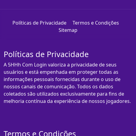
Políticas de Privacidade
Termos e Condições
Sitemap
Políticas de Privacidade
A 5HHh Com Login valoriza a privacidade de seus
usuários e está empenhada em proteger todas as
informações pessoais fornecidas durante o uso de
nossos canais de comunicação. Todos os dados
coletados são utilizados exclusivamente para fins de
melhoria contínua da experiência de nossos jogadores.
Termos e Condições