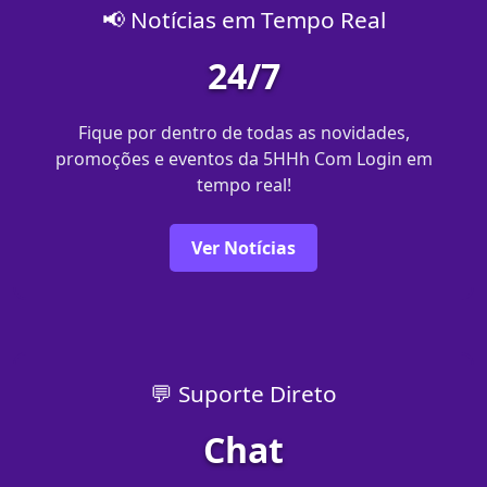
📢 Notícias em Tempo Real
24/7
Fique por dentro de todas as novidades,
promoções e eventos da 5HHh Com Login em
tempo real!
Ver Notícias
💬 Suporte Direto
Chat