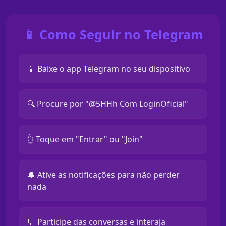
📱 Como Seguir no Telegram
📱 Baixe o app Telegram no seu dispositivo
🔍 Procure por "@5HHh Com LoginOficial"
👆 Toque em "Entrar" ou "Join"
🔔 Ative as notificações para não perder
nada
💬 Participe das conversas e interaja