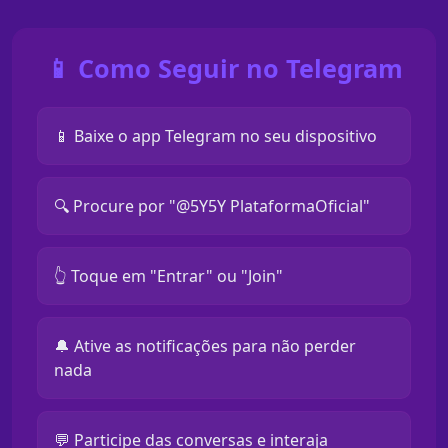
📱 Como Seguir no Telegram
📱 Baixe o app Telegram no seu dispositivo
🔍 Procure por "@5Y5Y PlataformaOficial"
👆 Toque em "Entrar" ou "Join"
🔔 Ative as notificações para não perder
nada
💬 Participe das conversas e interaja