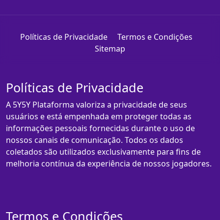
Políticas de Privacidade
Termos e Condições
Sitemap
Políticas de Privacidade
A 5Y5Y Plataforma valoriza a privacidade de seus
usuários e está empenhada em proteger todas as
informações pessoais fornecidas durante o uso de
nossos canais de comunicação. Todos os dados
coletados são utilizados exclusivamente para fins de
melhoria contínua da experiência de nossos jogadores.
Termos e Condições