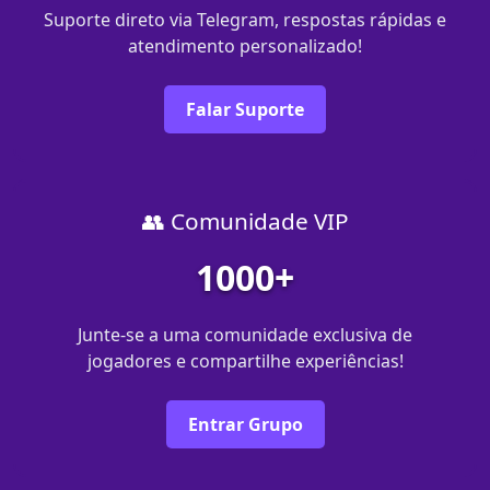
Suporte direto via Telegram, respostas rápidas e
atendimento personalizado!
Falar Suporte
👥 Comunidade VIP
1000+
Junte-se a uma comunidade exclusiva de
jogadores e compartilhe experiências!
Entrar Grupo