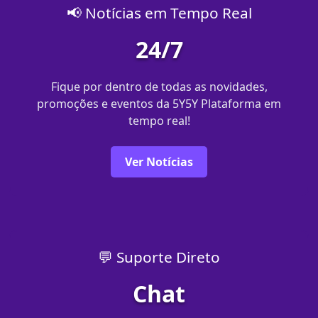
📢 Notícias em Tempo Real
24/7
Fique por dentro de todas as novidades,
promoções e eventos da 5Y5Y Plataforma em
tempo real!
Ver Notícias
💬 Suporte Direto
Chat