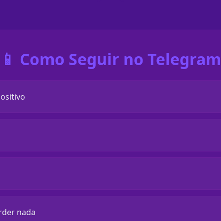
📱 Como Seguir no Telegram
ositivo
erder nada