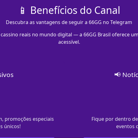
📱 Benefícios do Canal
Descubra as vantagens de seguir a 66GG no Telegram
 cassino reais no mundo digital — a 66GG Brasil oferece um
acessível.
sivos
📢 Notí
m, promoções especiais
Fique por dentro d
s únicos!
eventos 