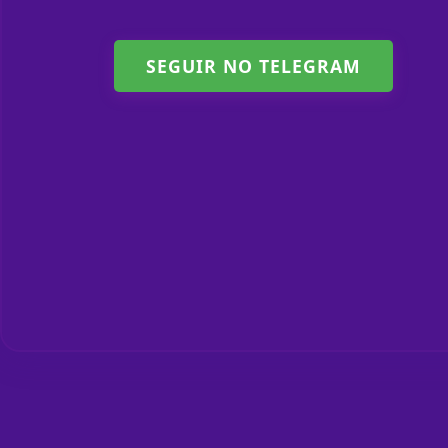
SEGUIR NO TELEGRAM