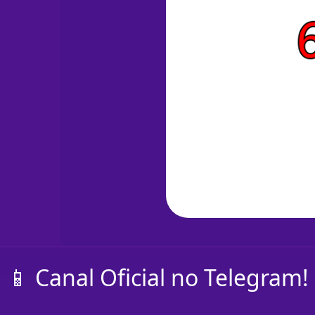
📱 Canal Oficial no Telegram!