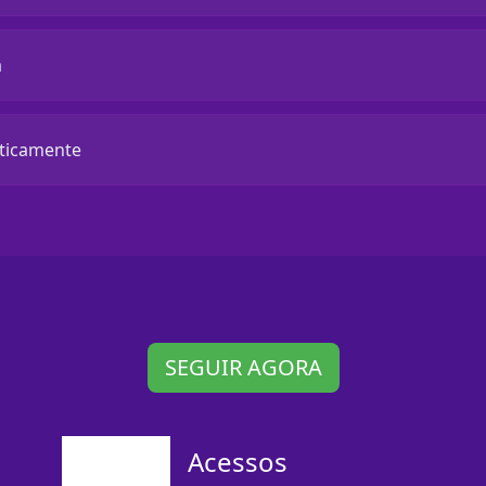
a
aticamente
SEGUIR AGORA
Acessos