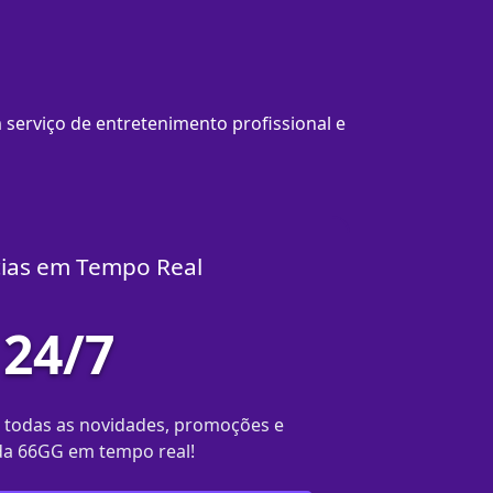
 serviço de entretenimento profissional e
cias em Tempo Real
24/7
e todas as novidades, promoções e
da 66GG em tempo real!