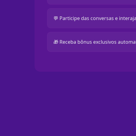
💬 Participe das conversas e interaj
🎁 Receba bônus exclusivos autom