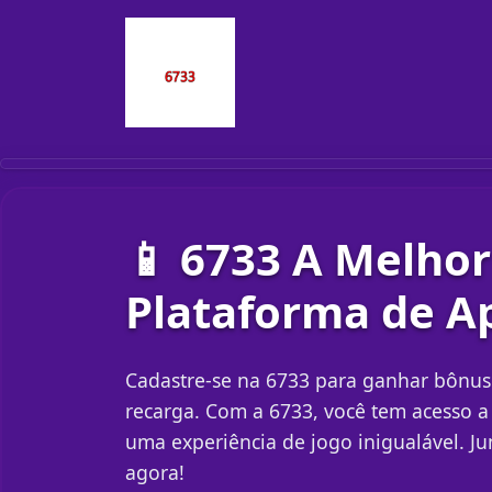
📱 6733 A Melhor
Plataforma de A
Cadastre-se na 6733 para ganhar bônus
recarga. Com a 6733, você tem acesso a
uma experiência de jogo inigualável. J
agora!