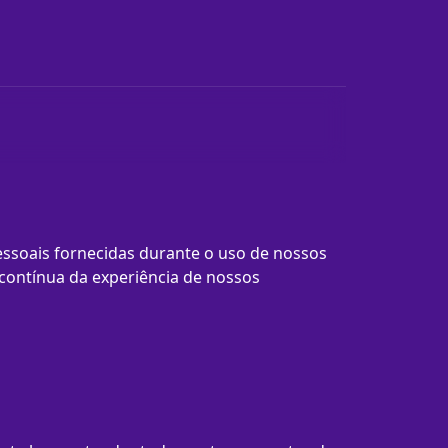
essoais fornecidas durante o uso de nossos
 contínua da experiência de nossos