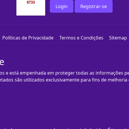
Login
Registrar-se
Políticas de Privacidade
Termos e Condições
Sitemap
de
rios e está empenhada em proteger todas as informações p
tados são utilizados exclusivamente para fins de melhoria