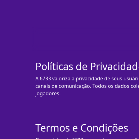
Políticas de Privacida
A 6733 valoriza a privacidade de seus usuá
canais de comunicação. Todos os dados cole
jogadores.
Termos e Condições