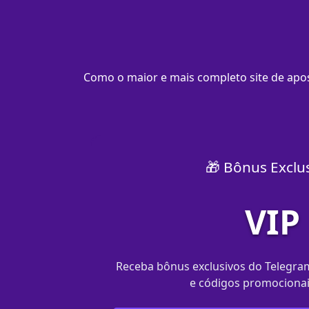
Como o maior e mais completo site de apost
🎁 Bônus Exclu
VIP
Receba bônus exclusivos do Telegra
e códigos promocionai