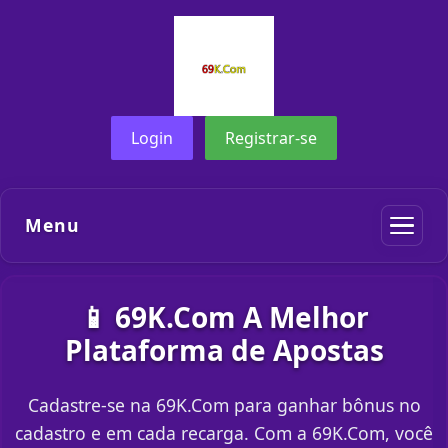
Login
Registrar-se
Menu
📱 69K.Com A Melhor
Plataforma de Apostas
Cadastre-se na 69K.Com para ganhar bônus no
cadastro e em cada recarga. Com a 69K.Com, você