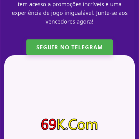
tem acesso a promoções incríveis e uma
experiência de jogo inigualável. Junte-se aos
vencedores agora!
SEGUIR NO TELEGRAM