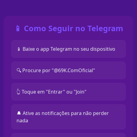
📱 Como Seguir no Telegram
📱 Baixe o app Telegram no seu dispositivo
🔍 Procure por "@69K.ComOficial"
👆 Toque em "Entrar" ou "Join"
🔔 Ative as notificações para não perder
nada