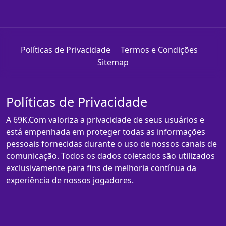
Políticas de Privacidade
Termos e Condições
Sitemap
Políticas de Privacidade
A 69K.Com valoriza a privacidade de seus usuários e
está empenhada em proteger todas as informações
pessoais fornecidas durante o uso de nossos canais de
comunicação. Todos os dados coletados são utilizados
exclusivamente para fins de melhoria contínua da
experiência de nossos jogadores.