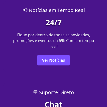
📢 Notícias em Tempo Real
24/7
Fique por dentro de todas as novidades,
promoções e eventos da 69K.Com em tempo
real!
Ver Notícias
💬 Suporte Direto
Chat