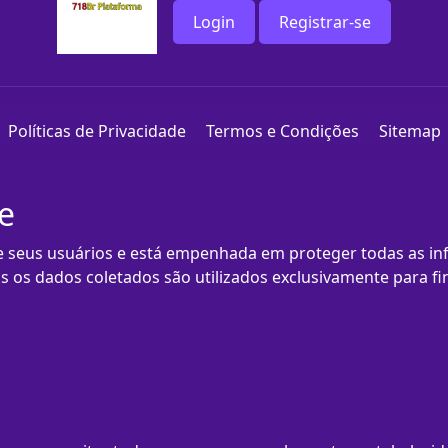
Login
Registrar-se
Políticas de Privacidade
Termos e Condições
Sitemap
de
de seus usuários e está empenhada em proteger todas as i
 os dados coletados são utilizados exclusivamente para fi