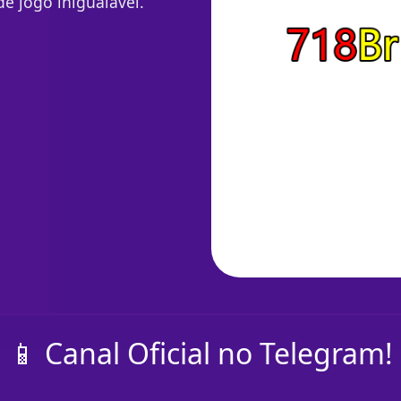
e jogo inigualável.
📱 Canal Oficial no Telegram!