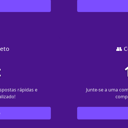
reto
👥 
t
espostas rápidas e
Junte-se a uma com
lizado!
compa
e