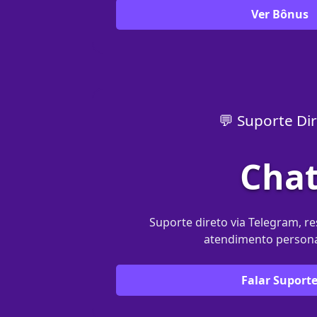
Ver Bônus
💬 Suporte Di
Cha
Suporte direto via Telegram, r
atendimento persona
Falar Suport