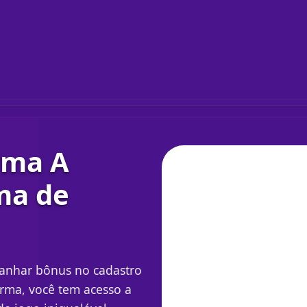
rma A
ma de
ganhar bônus no cadastro
rma, você tem acesso a