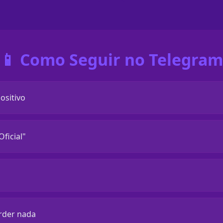
📱 Como Seguir no Telegram
ositivo
ficial"
erder nada