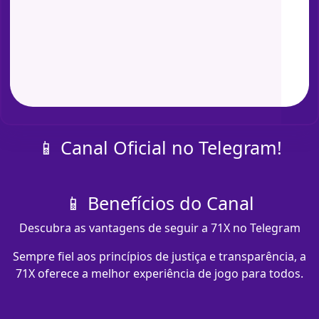
📱 Canal Oficial no Telegram!
📱 Benefícios do Canal
Descubra as vantagens de seguir a 71X no Telegram
Sempre fiel aos princípios de justiça e transparência, a
71X oferece a melhor experiência de jogo para todos.