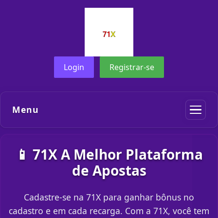
Login
Registrar-se
Menu
📱 71X A Melhor Plataforma
de Apostas
Cadastre-se na 71X para ganhar bônus no
cadastro e em cada recarga. Com a 71X, você tem