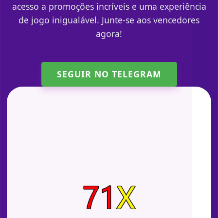
acesso a promoções incríveis e uma experiência
de jogo inigualável. Junte-se aos vencedores
agora!
SEGUIR NO TELEGRAM