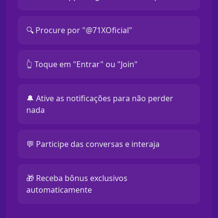
🔍 Procure por "@71XOficial"
👆 Toque em "Entrar" ou "Join"
🔔 Ative as notificações para não perder
nada
💬 Participe das conversas e interaja
🎁 Receba bônus exclusivos
automaticamente