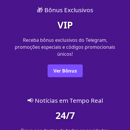
🎁 Bônus Exclusivos
VIP
Receba bônus exclusivos do Telegram,
promoções especiais e códigos promocionais
únicos!
Ver Bônus
📢 Notícias em Tempo Real
24/7