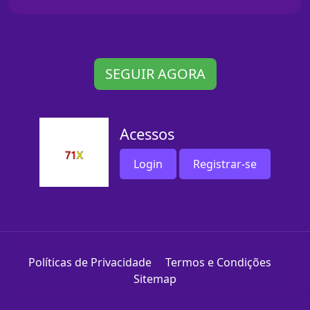
SEGUIR AGORA
Acessos
Login
Registrar-se
Políticas de Privacidade
Termos e Condições
Sitemap