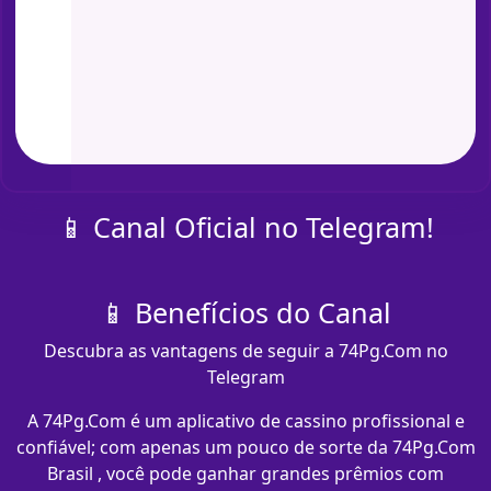
📱 Canal Oficial no Telegram!
📱 Benefícios do Canal
Descubra as vantagens de seguir a 74Pg.Com no
Telegram
A 74Pg.Com é um aplicativo de cassino profissional e
confiável; com apenas um pouco de sorte da 74Pg.Com
Brasil , você pode ganhar grandes prêmios com