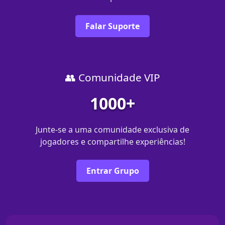
Falar Suporte
👥 Comunidade VIP
1000+
Junte-se a uma comunidade exclusiva de
jogadores e compartilhe experiências!
Entrar Grupo