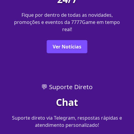
Fique por dentro de todas as novidades,
promoções e eventos da 7777Game em tempo
real!
Ver Notícias
💬 Suporte Direto
Chat
Suporte direto via Telegram, respostas rápidas e
atendimento personalizado!