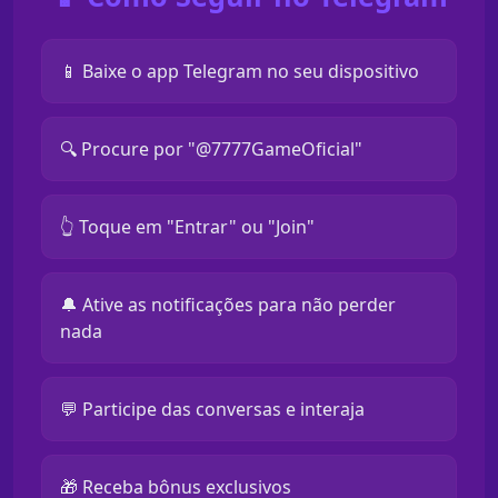
📱 Baixe o app Telegram no seu dispositivo
🔍 Procure por "@7777GameOficial"
👆 Toque em "Entrar" ou "Join"
🔔 Ative as notificações para não perder
nada
💬 Participe das conversas e interaja
🎁 Receba bônus exclusivos