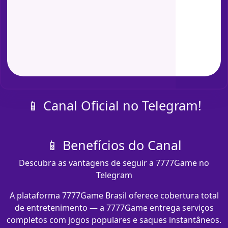
📱 Canal Oficial no Telegram!
📱 Benefícios do Canal
Descubra as vantagens de seguir a 7777Game no
Telegram
A plataforma 7777Game Brasil oferece cobertura total
de entretenimento — a 7777Game entrega serviços
completos com jogos populares e saques instantâneos.