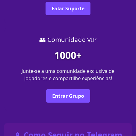
Falar Suporte
👥 Comunidade VIP
1000+
Junte-se a uma comunidade exclusiva de
jogadores e compartilhe experiências!
Entrar Grupo
📱 Como Seguir no Telegram