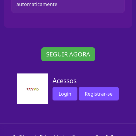
automaticamente
SEGUIR AGORA
Acessos
Login
Registrar-se