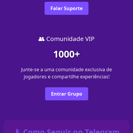
Falar Suporte
👥 Comunidade VIP
1000+
Junte-se a uma comunidade exclusiva de
jogadores e compartilhe experiências!
Entrar Grupo
📱 Como Seguir no Telegram