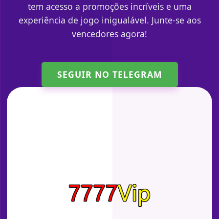
tem acesso a promoções incríveis e uma
experiência de jogo inigualável. Junte-se aos
vencedores agora!
SEGUIR NO TELEGRAM