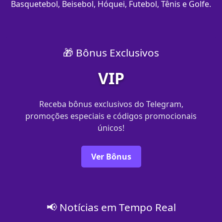
Basquetebol, Beisebol, Hóquei, Futebol, Tênis e Golfe.
🎁 Bônus Exclusivos
VIP
Receba bônus exclusivos do Telegram,
promoções especiais e códigos promocionais
únicos!
Ver Bônus
📢 Notícias em Tempo Real