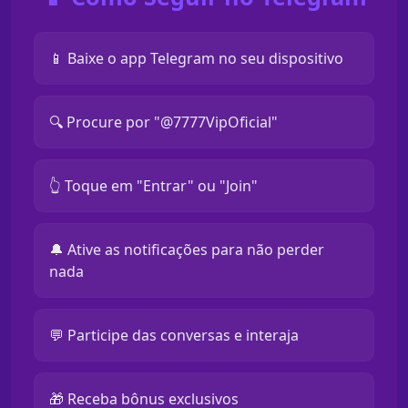
📱 Baixe o app Telegram no seu dispositivo
🔍 Procure por "@7777VipOficial"
👆 Toque em "Entrar" ou "Join"
🔔 Ative as notificações para não perder
nada
💬 Participe das conversas e interaja
🎁 Receba bônus exclusivos