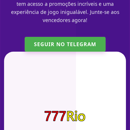
tem acesso a promoções incríveis e uma
experiência de jogo inigualável. Junte-se aos
vencedores agora!
SEGUIR NO TELEGRAM