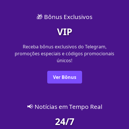
🎁 Bônus Exclusivos
VIP
Receba bônus exclusivos do Telegram,
promoções especiais e códigos promocionais
únicos!
Ver Bônus
📢 Notícias em Tempo Real
24/7