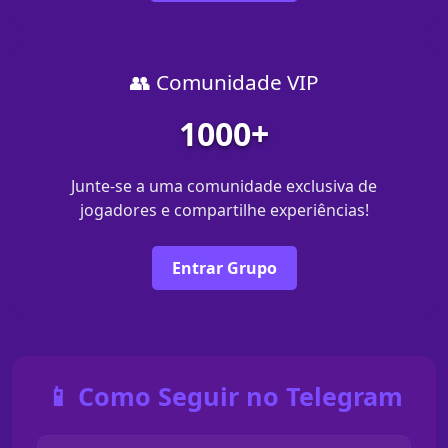
👥 Comunidade VIP
1000+
Junte-se a uma comunidade exclusiva de
jogadores e compartilhe experiências!
Entrar Grupo
📱 Como Seguir no Telegram