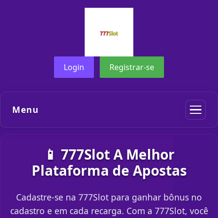
Login
Registrar-se
Menu
📱 777Slot A Melhor
Plataforma de Apostas
Cadastre-se na 777Slot para ganhar bônus no
cadastro e em cada recarga. Com a 777Slot, você