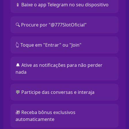
📱 Baixe o app Telegram no seu dispositivo
🔍 Procure por "@777SlotOficial"
👆 Toque em "Entrar" ou "Join"
🔔 Ative as notificações para não perder
nada
💬 Participe das conversas e interaja
🎁 Receba bônus exclusivos
automaticamente