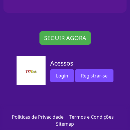
SEGUIR AGORA
Acessos
Login
Registrar-se
Políticas de Privacidade
Termos e Condições
Sitemap