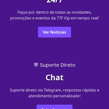
Fique por dentro de todas as novidades,
promoções e eventos da 77F Vip em tempo real!
Ver Notícias
💬 Suporte Direto
Chat
Suporte direto via Telegram, respostas rápidas e
atendimento personalizado!