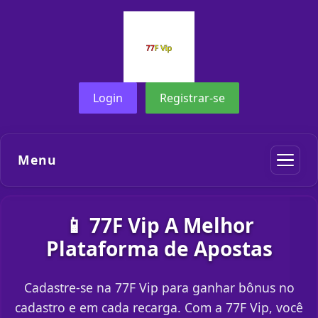
Login
Registrar-se
Menu
📱 77F Vip A Melhor
Plataforma de Apostas
Cadastre-se na 77F Vip para ganhar bônus no
cadastro e em cada recarga. Com a 77F Vip, você