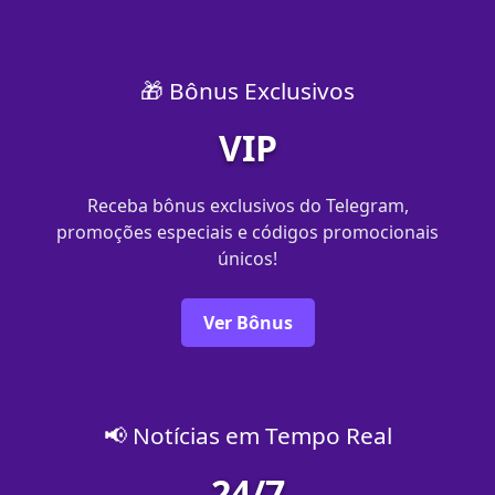
🎁 Bônus Exclusivos
VIP
Receba bônus exclusivos do Telegram,
promoções especiais e códigos promocionais
únicos!
Ver Bônus
📢 Notícias em Tempo Real
24/7