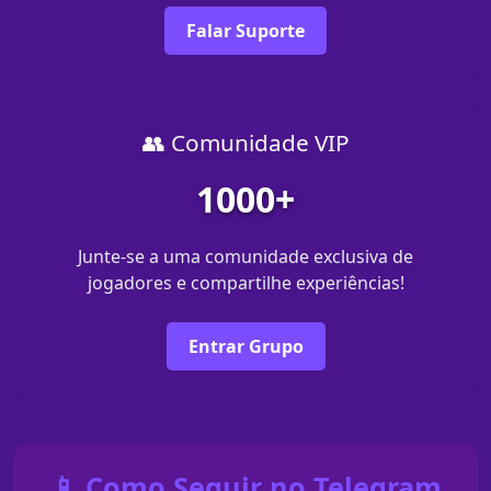
Falar Suporte
👥 Comunidade VIP
1000+
Junte-se a uma comunidade exclusiva de
jogadores e compartilhe experiências!
Entrar Grupo
📱 Como Seguir no Telegram