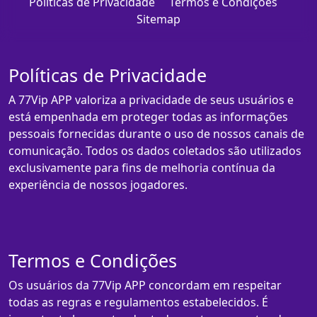
Políticas de Privacidade
Termos e Condições
Sitemap
Políticas de Privacidade
A 77Vip APP valoriza a privacidade de seus usuários e
está empenhada em proteger todas as informações
pessoais fornecidas durante o uso de nossos canais de
comunicação. Todos os dados coletados são utilizados
exclusivamente para fins de melhoria contínua da
experiência de nossos jogadores.
Termos e Condições
Os usuários da 77Vip APP concordam em respeitar
todas as regras e regulamentos estabelecidos. É