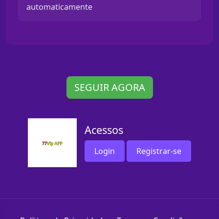
automaticamente
SEGUIR AGORA
Acessos
Login
Registrar-se