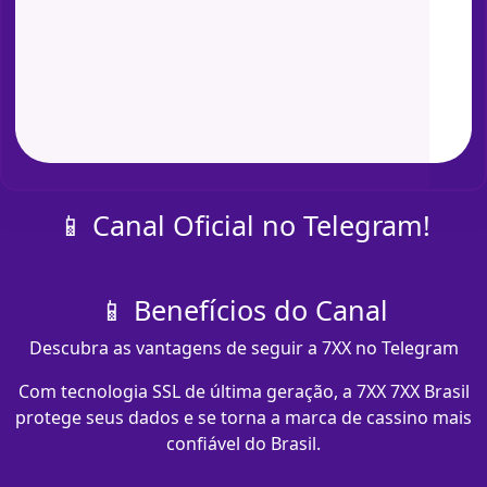
📱 Canal Oficial no Telegram!
📱 Benefícios do Canal
Descubra as vantagens de seguir a 7XX no Telegram
Com tecnologia SSL de última geração, a 7XX 7XX Brasil
protege seus dados e se torna a marca de cassino mais
confiável do Brasil.