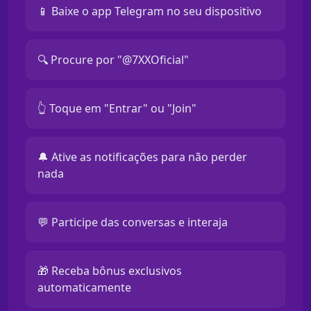
📱 Baixe o app Telegram no seu dispositivo
🔍 Procure por "@7XXOficial"
👆 Toque em "Entrar" ou "Join"
🔔 Ative as notificações para não perder
nada
💬 Participe das conversas e interaja
🎁 Receba bônus exclusivos
automaticamente