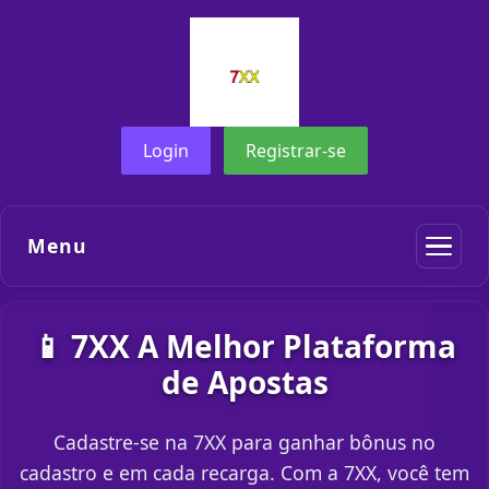
Login
Registrar-se
Menu
📱 7XX A Melhor Plataforma
de Apostas
Cadastre-se na 7XX para ganhar bônus no
cadastro e em cada recarga. Com a 7XX, você tem