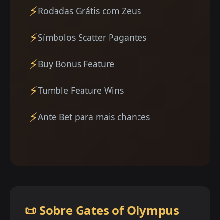
Rodadas Grátis com Zeus
Símbolos Scatter Pagantes
Buy Bonus Feature
Tumble Feature Wins
Ante Bet para mais chances
📜 Sobre Gates of Olympus