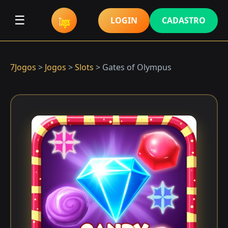
☰
LOGIN
CADASTRO
7Jogos
>
Jogos
>
Slots
> Gates of Olympus