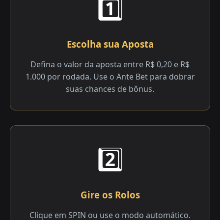
1️⃣
Escolha sua Aposta
Defina o valor da aposta entre R$ 0,20 e R$
1.000 por rodada. Use o Ante Bet para dobrar
suas chances de bônus.
2️⃣
Gire os Rolos
Clique em SPIN ou use o modo automático.