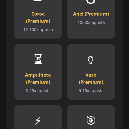
Coroa
Anel (Premium)
(Premium)
10-50x aposta
12-100x aposta
⏳
🏺
Ampulheta
Vaso
(Premium)
(Premium)
8-25x aposta
6-15x aposta
⚡
🎯