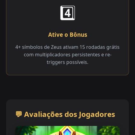
4️⃣
Ative o Bônus
4+ símbolos de Zeus ativam 15 rodadas grátis
com multiplicadores persistentes e re-
triggers possíveis.
💬 Avaliações dos Jogadores