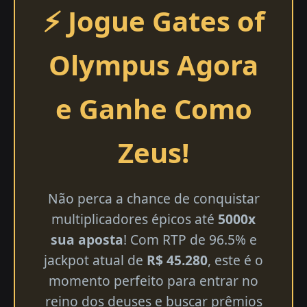
⚡ Jogue Gates of
Olympus Agora
e Ganhe Como
Zeus!
Não perca a chance de conquistar
multiplicadores épicos até
5000x
sua aposta
! Com RTP de 96.5% e
jackpot atual de
R$ 45.280
, este é o
momento perfeito para entrar no
reino dos deuses e buscar prêmios