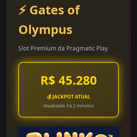
⚡ Gates of
Olympus
Slot Premium da Pragmatic Play
R$ 45.280
💰 JACKPOT ATUAL
Atualizado há 2 minutos