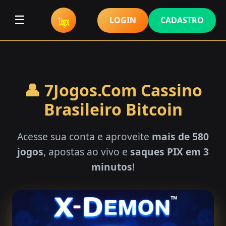
☰
LOGIN
CADASTRO
👤 7Jogos.Com Cassino
Brasileiro Bitcoin
Acesse sua conta e aproveite
mais de 580
jogos
, apostas ao vivo e
saques PIX em 3
minutos
!