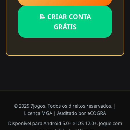
📝 CRIAR CONTA
GRÁTIS
© 2025 7Jogos. Todos os direitos reservados. |
Licença MGA | Auditado por eCOGRA
Disponível para Android 5.0+ e iOS 12.0+. Jogue com