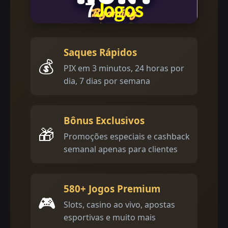
Saques Rápidos
💰
PIX em 3 minutos, 24 horas por
dia, 7 dias por semana
Bônus Exclusivos
🎁
Promoções especiais e cashback
semanal apenas para clientes
580+ Jogos Premium
🎮
Slots, casino ao vivo, apostas
esportivas e muito mais