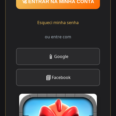
🚀 ENTRAR NA MINHA CONTA
Esqueci minha senha
ou entre com
📱
Google
📘
Facebook