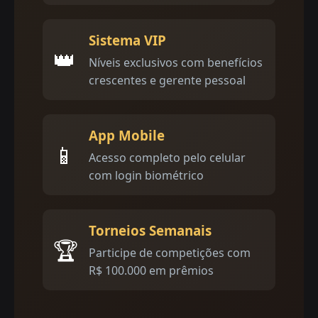
Sistema VIP
👑
Níveis exclusivos com benefícios
crescentes e gerente pessoal
App Mobile
📱
Acesso completo pelo celular
com login biométrico
Torneios Semanais
🏆
Participe de competições com
R$ 100.000 em prêmios