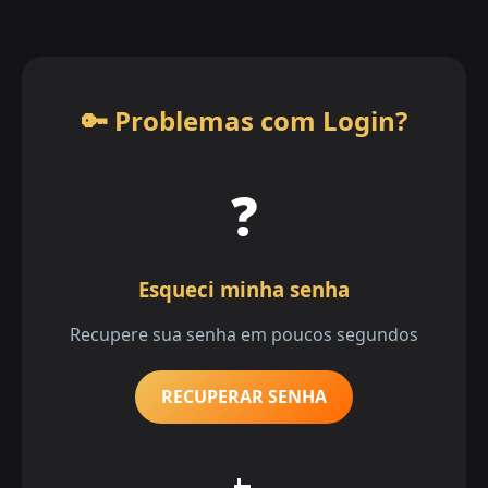
🔑 Problemas com Login?
❓
Esqueci minha senha
Recupere sua senha em poucos segundos
RECUPERAR SENHA