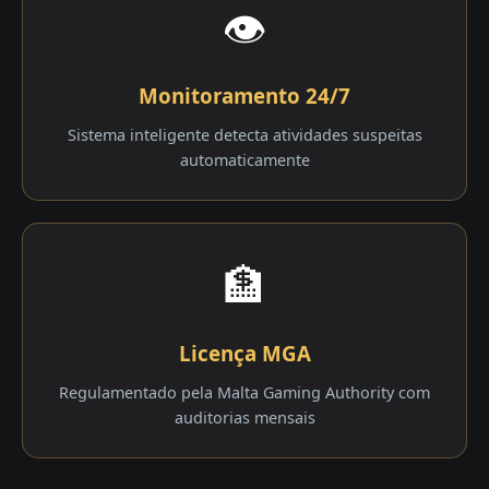
👁️
Monitoramento 24/7
Sistema inteligente detecta atividades suspeitas
automaticamente
🏦
Licença MGA
Regulamentado pela Malta Gaming Authority com
auditorias mensais